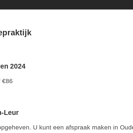
praktijk
ven 2024
f €86
en-Leur
eur opgeheven. U kunt een afspraak maken in O