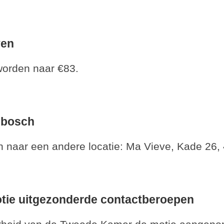
ven
 worden naar €83.
nbosch
ch naar een andere locatie: Ma Vieve, Kade 2
ie uitgezonderde contactberoepen