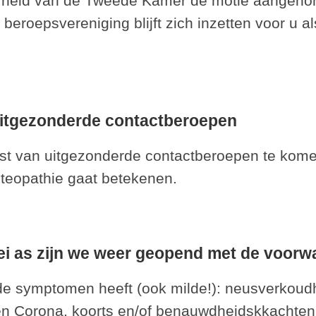
heid van de Tweede Kamer de motie aangenome
beroepsvereniging blijft zich inzetten voor u a
uitgezonderde contactberoepen
ijst van uitgezonderde contactberoepen te ko
steopathie gaat betekenen.
i as zijn we weer geopend met de voorw
de symptomen heeft (ook milde!): neusverkoudh
den Corona, koorts en/of benauwdheidskkachten